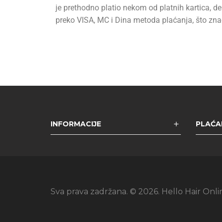
je prethodno platio nekom od platnih kartica, del
preko VISA, MC i Dina metoda plaćanja, što zna
INFORMACIJE
PLAĆAN
Sva prava zadržana. © 2026. Hello Hair Onli