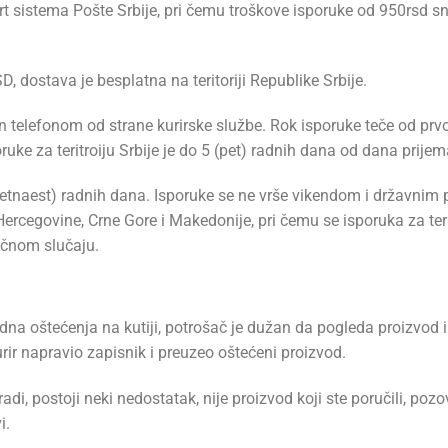
 sistema Pošte Srbije, pri čemu troškove isporuke od 950rsd sno
, dostava je besplatna na teritoriji Republike Srbije.
n telefonom od strane kurirske službe. Rok isporuke teče od pr
ruke za teritroiju Srbije je do 5 (pet) radnih dana od dana prij
tnaest) radnih dana. Isporuke se ne vrše vikendom i državnim pr
 Hercegovine, Crne Gore i Makedonije, pri čemu se isporuka za te
ačnom slučaju.
dna oštećenja na kutiji, potrošač je dužan da pogleda proizvod i 
rir napravio zapisnik i preuzeo oštećeni proizvod.
ne radi, postoji neki nedostatak, nije proizvod koji ste poručili, 
i.