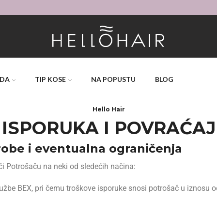
BESPLATNA DOSTAVA PREKO 
ODA
TIP KOSE
NA POPUSTU
BLOG
Hello Hair
ISPORUKA I POVRAĆAJ
robe i eventualna ograničenja
i Potrošaču na neki od sledećih načina:
 službe BEX, pri čemu troškove isporuke snosi potrošač u iznosu 