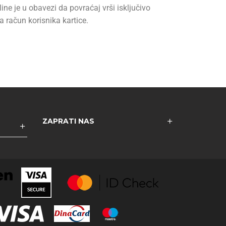
line je u obavezi da povraćaj vrši isključivo
 račun korisnika kartice.
ZAPRATI NAS