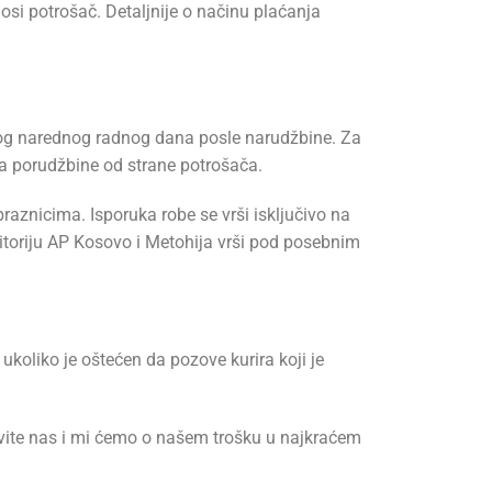
si potrošač. Detaljnije o načinu plaćanja
vog narednog radnog dana posle narudžbine. Za
ema porudžbine od strane potrošača.
aznicima. Isporuka robe se vrši isključivo na
ritoriju AP Kosovo i Metohija vrši pod posebnim
ukoliko je oštećen da pozove kurira koji je
pozovite nas i mi ćemo o našem trošku u najkraćem