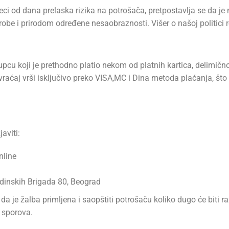
i od dana prelaska rizika na potrošača, pretpostavlja se da je
 robe i prirodom određene nesaobraznosti. Višer o našoj politici 
cu koji je prethodno platio nekom od platnih kartica, delimično i
ovraćaj vrši isključivo preko VISA,MC i Dina metoda plaćanja, št
aviti:
nline
dinskih Brigada 80, Beograd
da je žalba primljena i saopštiti potrošaču koliko dugo će biti r
 sporova.