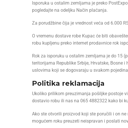
Isporuka u ostalim zemljama je preko PostExport
pogledajte na odeljku Način plaćanja.
Za porudžbine čija je vrednost veća od 6.000 RSD
O vremenu dostave robe Kupac će biti obavešte
robu kupljenu preko internet prodavnice rok ispo
Rok za isporuku u ostalim zemljama je do 15 (pe
teritorijama Republike Srbije, Hrvatske, Bosne i
uslovima koji se dogovaraju u svakom pojedin
Politika reklamacija
Ukoliko prilikom preuzimanja pošiljke postoje vi
dostavio robu ili nas na 065 4882322 kako bi ku
Ako ste otvorili proizvod koji ste poručili i on 
mogućem roku preuzeti neispravan i poslati nov