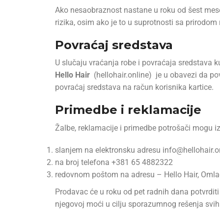
Ako nesaobraznost nastane u roku od šest mesec
rizika, osim ako je to u suprotnosti sa prirodom
Povraćaj sredstava
U slučaju vraćanja robe i povraćaja sredstava kup
Hello Hair
(hellohair.online) je u obavezi da p
povraćaj sredstava na račun korisnika kartice.
Primedbe i reklamacije
Žalbe, reklamacije i primedbe potrošači mogu izj
slanjem na elektronsku adresu info@hellohair.o
na broj telefona +381 65 4882322
redovnom poštom na adresu – Hello Hair, Omla
Prodavac će u roku od pet radnih dana potvrditi 
njegovoj moći u cilju sporazumnog rešenja svih