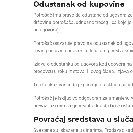
Odustanak od kupovine
Potrošač ima pravo da odustane od ugovora zak
državinu potrošača, odnosno trećeg lica koje je
od ugovora).
Potrošač ostvaruje pravo na odustanak od ugo
izvan poslovnih prostorija ili na drugi nedvosm
Izjava o odustanku od ugovora kod ugovora na d
prodavcu u roku iz stava 1. ovog člana. Izjava
Teret dokazivanja da je postupio u skladu sa o
Potrošač je isključivo odgovoran za umanjenu v
prevazilazi ono što je neophodno da bi se ustanov
Povraćaj sredstava u sluč
Sve cene su iskazane u dinarima. Prodavac zadr