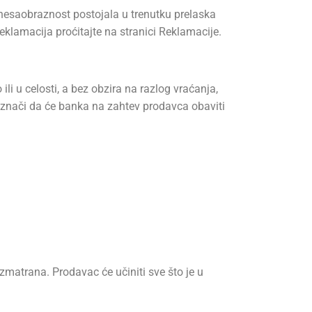
 nesaobraznost postojala u trenutku prelaska
reklamacija proćitajte na stranici Reklamacije.
li u celosti, a bez obzira na razlog vraćanja,
o znači da će banka na zahtev prodavca obaviti
azmatrana. Prodavac će učiniti sve što je u