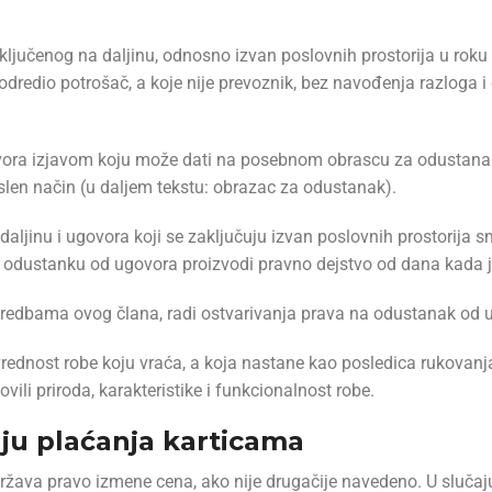
ljučenog na daljinu, odnosno izvan poslovnih prostorija u roku
 odredio potrošač, a koje nije prevoznik, bez navođenja razloga 
vora izjavom koju može dati na posebnom obrascu za odustanak
islen način (u daljem tekstu: obrazac za odustanak).
aljinu i ugovora koji se zaključuju izvan poslovnih prostorija 
 o odustanku od ugovora proizvodi pravno dejstvo od dana kada 
dredbama ovog člana, radi ostvarivanja prava na odustanak od u
rednost robe koju vraća, a koja nastane kao posledica rukovanj
ili priroda, karakteristike i funkcionalnost robe.
aju plaćanja karticama
žava pravo izmene cena, ako nije drugačije navedeno. U slučaju