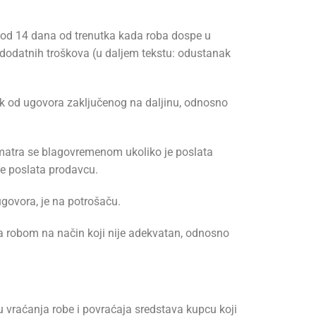
 od 14 dana od trenutka kada roba dospe u
i dodatnih troškova (u daljem tekstu: odustanak
 od ugovora zaključenog na daljinu, odnosno
smatra se blagovremenom ukoliko je poslata
je poslata prodavcu.
govora, je na potrošaču.
a robom na način koji nije adekvatan, odnosno
 vraćanja robe i povraćaja sredstava kupcu koji