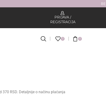
6000RSD
PRIJAVA /
REGISTRACIJA
0
0
od 370 RSD. Detaljnije o načinu plaćanja