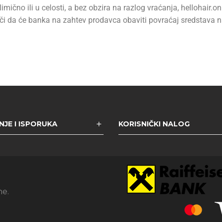
imično ili u celosti, a bez obzira na razlog vraćanja, hellohair.on
či da će banka na zahtev prodavca obaviti povraćaj sredstava na
JE I ISPORUKA
KORISNIČKI NALOG
ne.