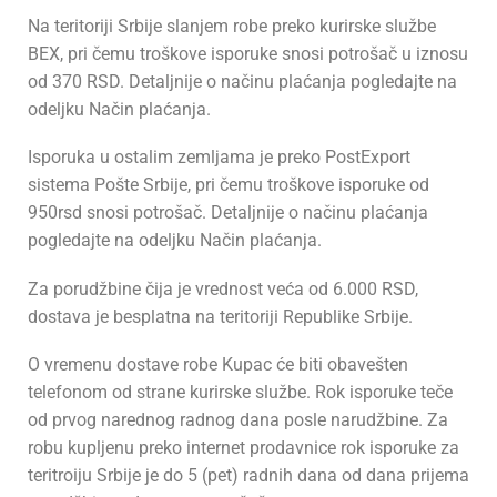
Na teritoriji Srbije slanjem robe preko kurirske službe
BEX, pri čemu troškove isporuke snosi potrošač u iznosu
od 370 RSD. Detaljnije o načinu plaćanja pogledajte na
odeljku Način plaćanja.
Isporuka u ostalim zemljama je preko PostExport
sistema Pošte Srbije, pri čemu troškove isporuke od
950rsd snosi potrošač.
Detaljnije o načinu plaćanja
pogledajte na odeljku Način plaćanja.
Za porudžbine čija je vrednost veća od 6.000 RSD,
dostava je besplatna na teritoriji Republike Srbije.
O vremenu dostave robe Kupac će biti obavešten
telefonom od strane kurirske službe. Rok isporuke teče
od prvog narednog radnog dana posle narudžbine. Za
robu kupljenu preko internet prodavnice rok isporuke za
teritroiju Srbije je do 5 (pet) radnih dana od dana prijema