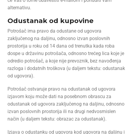
će Vas o tome obavestiti e-mailom i ponuditi vam
alternativu.
Odustanak od kupovine
Potrošač ima pravo da odustane od ugovora
zaključenog na daljinu, odnosno izvan poslovnih
prostorija u roku od 14 dana od trenutka kada roba
dospe u državinu potrošača, odnosno trećeg lica koje je
odredio potrošač, a koje nije prevoznik, bez navođenja
razloga i dodatnih troškova (u daljem tekstu: odustanak
od ugovora).
Potrošač ostvaruje pravo na odustanak od ugovora
izjavom koju može dati na posebnom obrascu za
odustanak od ugovora zaključenog na daljinu, odnosno
izvan poslovnih prostorija ili na drugi nedvosmislen
način (u daljem tekstu: obrazac za odustanak).
Izjava o odustanku od ugovora kod ugovora na daljinu i