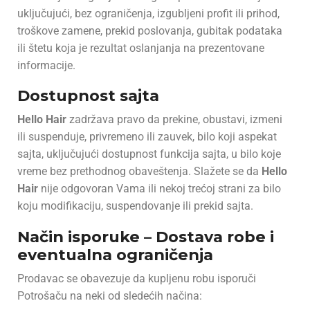
uključujući, bez ograničenja, izgubljeni profit ili prihod,
troškove zamene, prekid poslovanja, gubitak podataka
ili štetu koja je rezultat oslanjanja na prezentovane
informacije.
Dostupnost sajta
Hello Hair
zadržava pravo da prekine, obustavi, izmeni
ili suspenduje, privremeno ili zauvek, bilo koji aspekat
sajta, uključujući dostupnost funkcija sajta, u bilo koje
vreme bez prethodnog obaveštenja. Slažete se da
Hello
Hair
nije odgovoran Vama ili nekoj trećoj strani za bilo
koju modifikaciju, suspendovanje ili prekid sajta.
N
ačin isporuke – Dostava robe i
eventualna ograničenja
Prodavac se obavezuje da kupljenu robu isporuči
Potrošaču na neki od sledećih načina: