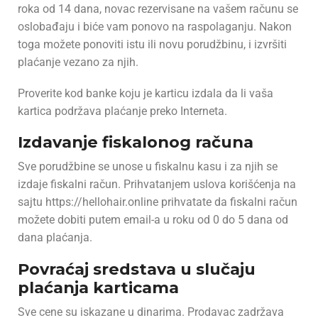
roka od 14 dana, novac rezervisane na vašem računu se
oslobađaju i biće vam ponovo na raspolaganju. Nakon
toga možete ponoviti istu ili novu porudžbinu, i izvršiti
plaćanje vezano za njih.
Proverite kod banke koju je karticu izdala da li vaša
kartica podržava plaćanje preko Interneta.
Izdavanje fiskalonog računa
Sve porudžbine se unose u fiskalnu kasu i za njih se
izdaje fiskalni račun. Prihvatanjem uslova korišćenja na
sajtu https://hellohair.online prihvatate da fiskalni račun
možete dobiti putem email-a u roku od 0 do 5 dana od
dana plaćanja.
Povraćaj sredstava u slučaju
plaćanja karticama
Sve cene su iskazane u dinarima. Prodavac zadržava