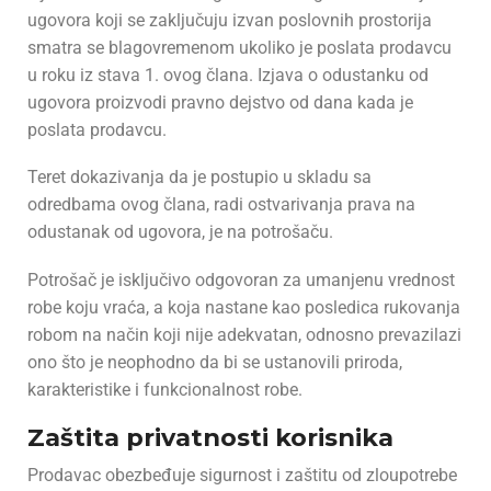
ugovora koji se zaključuju izvan poslovnih prostorija
smatra se blagovremenom ukoliko je poslata prodavcu
u roku iz stava 1. ovog člana. Izjava o odustanku od
ugovora proizvodi pravno dejstvo od dana kada je
poslata prodavcu.
Teret dokazivanja da je postupio u skladu sa
odredbama ovog člana, radi ostvarivanja prava na
odustanak od ugovora, je na potrošaču.
Potrošač je isključivo odgovoran za umanjenu vrednost
robe koju vraća, a koja nastane kao posledica rukovanja
robom na način koji nije adekvatan, odnosno prevazilazi
ono što je neophodno da bi se ustanovili priroda,
karakteristike i funkcionalnost robe.
Zaštita privatnosti korisnika
Prodavac obezbeđuje sigurnost i zaštitu od zloupotrebe