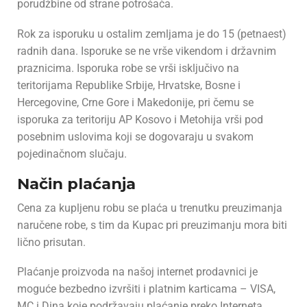
porudžbine od strane potrošača.
Rok za isporuku u ostalim zemljama je do 15 (petnaest)
radnih dana. Isporuke se ne vrše vikendom i državnim
praznicima. Isporuka robe se vrši isključivo na
teritorijama Republike Srbije, Hrvatske, Bosne i
Hercegovine, Crne Gore i Makedonije, pri čemu se
isporuka za teritoriju AP Kosovo i Metohija vrši pod
posebnim uslovima koji se dogovaraju u svakom
pojedinačnom slučaju.
Način plaćanja
Cena za kupljenu robu se plaća u trenutku preuzimanja
naručene robe, s tim da Kupac pri preuzimanju mora biti
lično prisutan.
Plaćanje proizvoda na našoj internet prodavnici je
moguće bezbedno izvršiti i platnim karticama – VISA,
MC i Dina koje podržavaju plaćanje preko Interneta.