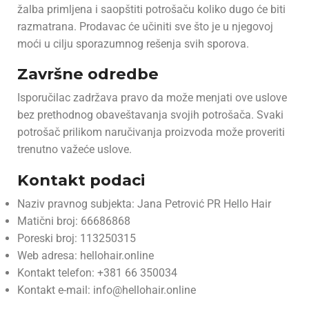
žalba primljena i saopštiti potrošaču koliko dugo će biti
razmatrana. Prodavac će učiniti sve što je u njegovoj
moći u cilju sporazumnog rešenja svih sporova.
Završne odredbe
Isporučilac zadržava pravo da može menjati ove uslove
bez prethodnog obaveštavanja svojih potrošača. Svaki
potrošač prilikom naručivanja proizvoda može proveriti
trenutno važeće uslove.
Kontakt podaci
Naziv pravnog subjekta: Jana Petrović PR Hello Hair
Matični broj: 66686868
Poreski broj: 113250315
Web adresa: hellohair.online
Kontakt telefon: +381 66 350034
Kontakt e-mail: info@hellohair.online