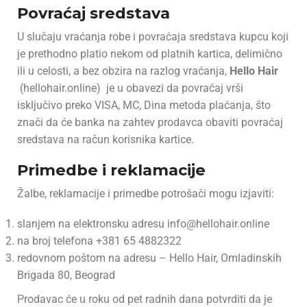
Povraćaj sredstava
U slučaju vraćanja robe i povraćaja sredstava kupcu koji
je prethodno platio nekom od platnih kartica, delimično
ili u celosti, a bez obzira na razlog vraćanja,
Hello Hair
(hellohair.online) je u obavezi da povraćaj vrši
isključivo preko VISA, MC, Dina metoda plaćanja, što
znači da će banka na zahtev prodavca obaviti povraćaj
sredstava na račun korisnika kartice.
Primedbe i reklamacije
Žalbe, reklamacije i primedbe potrošači mogu izjaviti:
slanjem na elektronsku adresu info@hellohair.online
na broj telefona +381 65 4882322
redovnom poštom na adresu – Hello Hair, Omladinskih
Brigada 80, Beograd
Prodavac će u roku od pet radnih dana potvrditi da je