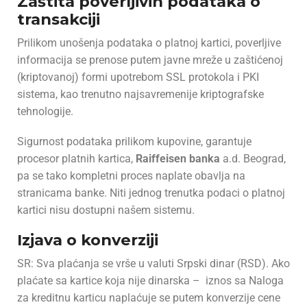
Zaštita poverljivih podataka o
transakciji
Prilikom unošenja podataka o platnoj kartici, poverljive
informacija se prenose putem javne mreže u zaštićenoj
(kriptovanoj) formi upotrebom SSL protokola i PKI
sistema, kao trenutno najsavremenije kriptografske
tehnologije.
Sigurnost podataka prilikom kupovine, garantuje
procesor platnih kartica,
Raiffeisen banka
a.d. Beograd
,
pa se tako kompletni proces naplate obavlja na
stranicama banke. Niti jednog trenutka podaci o platnoj
kartici nisu dostupni našem sistemu.
Izjava o konverziji
SR: Sva plaćanja se vrše u valuti Srpski dinar (RSD). Ako
plaćate sa kartice koja nije dinarska – iznos sa Naloga
za kreditnu karticu naplaćuje se putem konverzije cene