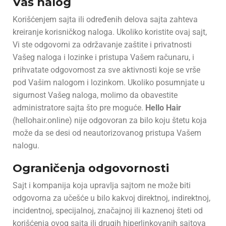
Vaš nalog
Korišćenjem sajta ili određenih delova sajta zahteva
kreiranje korisničkog naloga. Ukoliko koristite ovaj sajt,
Vi ste odgovorni za održavanje zaštite i privatnosti
Vašeg naloga i lozinke i pristupa Vašem računaru, i
prihvatate odgovornost za sve aktivnosti koje se vrše
pod Vašim nalogom i lozinkom. Ukoliko posumnjate u
sigurnost Vašeg naloga, molimo da obavestite
administratore sajta što pre moguće.
Hello Hair
(hellohair.online) nije odgovoran za bilo koju štetu koja
može da se desi od neautorizovanog pristupa Vašem
nalogu.
Ograničenja odgovornosti
Sajt i kompanija koja upravlja sajtom ne može biti
odgovorna za učešće u bilo kakvoj direktnoj, indirektnoj,
incidentnoj, specijalnoj, značajnoj ili kaznenoj šteti od
korišćenja ovog sajta ili drugih hiperlinkovanih sajtova