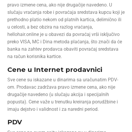
pravo izmene cena, ako nije drugačije navedeno. U
slučaju vraćanja robe i povraćaja sredstava kupcu koji je
prethodno platio nekom od platnih kartica, delimično ili
u celosti, a bez obzira na razlog vraćanja,
hellohair.online je u obavezi da povraćaj vrši isključivo
preko VISA, MC i Dina metoda plaćanja, što znači da će
banka na zahtev prodavca obaviti povraćaj sredstava
na račun korisnika kartice.
Cene u Internet prodavnici
Sve cene su iskazane u dinarima sa uračunatim PDV-
om. Prodavac zadržava pravo izmene cena, ako nije
drugačije navedeno (u slučaju akcija i specijalnih
popusta). Cene važe u trenutku kreiranja porudžbine i
imaju dejstvo i validnost i za naredni period.
PDV