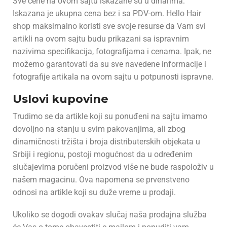
Sve cene na ovom sajtu iskazane su u dinarima.
Iskazana je ukupna cena bez i sa PDV-om. Hello Hair
shop maksimalno koristi sve svoje resurse da Vam svi
artikli na ovom sajtu budu prikazani sa ispravnim
nazivima specifikacija, fotografijama i cenama. Ipak, ne
možemo garantovati da su sve navedene informacije i
fotografije artikala na ovom sajtu u potpunosti ispravne.
Uslovi kupovine
Trudimo se da artikle koji su ponuđeni na sajtu imamo
dovoljno na stanju u svim pakovanjima, ali zbog
dinamičnosti tržišta i broja distributerskih objekata u
Srbiji i regionu, postoji mogućnost da u određenim
slučajevima poručeni proizvod više ne bude raspoloživ u
našem magacinu. Ova napomena se prvenstveno
odnosi na artikle koji su duže vreme u prodaji.
Ukoliko se dogodi ovakav slučaj naša prodajna služba