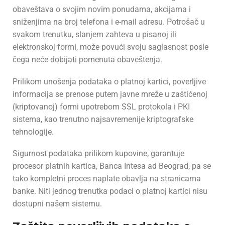
obaveštava o svojim novim ponudama, akcijama i
sniženjima na broj telefona i e-mail adresu. Potrošač u
svakom trenutku, slanjem zahteva u pisanoj ili
elektronskoj formi, može povući svoju saglasnost posle
čega neće dobijati pomenuta obaveštenja.
Prilikom unošenja podataka o platnoj kartici, poverljive
informacija se prenose putem javne mreže u zaštićenoj
(kriptovanoj) formi upotrebom SSL protokola i PKI
sistema, kao trenutno najsavremenije kriptografske
tehnologije.
Sigurnost podataka prilikom kupovine, garantuje
procesor platnih kartica, Banca Intesa ad Beograd, pa se
tako kompletni proces naplate obavlja na stranicama
banke. Niti jednog trenutka podaci o platnoj kartici nisu
dostupni našem sistemu.