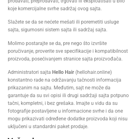
prodavati, preprodavati, trgovati ili eksploatisati u bilo
koje komercijalne svrhe sadržaj ovog sajta.
Slažete se da se nećete mešati ili poremetiti usluge
sajta, sigurnosni sistem sajta ili sadržaj sajta.
Molimo postarajte se da, pre nego što izvršite
poručivanje, proverite sve specifikacije i kompatibilnost
proizvoda, posećivanjem stranice sajta proizvođača.
Administratori sajta
Hello Hair
(hellohair.online)
konstantno rade na održavanju tačnosti informacija
prikazanim na sajtu. Međutim, sajt ne može da
garantuje da su svi opisi ili drugi sadržaji sajta potpuno
tačni, kompletni, i bez grešaka. Imajte u vidu da su
fotografije postavljene u informacione svrhe i da one
mogu prikazivati određene dodatke proizvoda koji nisu
uključeni u standardni paket prodaje.