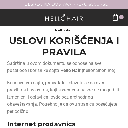
BESPLATNA DOSTAVA PREKO 6000RSD
0
Hello Hair
USLOVI KORIŠĆENJA I
PRAVILA
Sadržina u ovom dokumentu se odnose na sve
posetioce i korisnike sajta
Hello Hair
(hellohair.online)
Korišćenjem sajta, prihvatate i slažete se sa svim
pravilima i uslovima, koji s vremena na vreme mogu biti
izmenjeni i objavljeni ovde bez prethodnog
obaveštavanja. Potrebno je da ovu stranicu posećujete
periodično.
Internet prodavnica