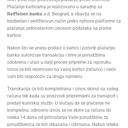
Plaćanje karticama je realizovano u saradnji sa
Raiffeisen banka
a.d. Beograd
, a obavlja se na
bezbedan i sertifikovan način preko njihove platforme za
plaćanje, jednostavnim unosom podataka sa platne
kartice.
Nakon što se unesu podaci o kartici i potvrdi plaćanje,
banka autorizuje transakciju i time je porudžbina
odobrena i ulazi u dalji proces pripreme za isporuku.
Iznos će biti rezervisan na vašoj kartici (računu) i neće
vam biti raspoloživ za drugu namenu.
Transkacija će biti kompletirana i iznos skinut sa vašeg
računa tek kada su proizvodi pripremljeni za transport i
predati kurirskoj službi. U slučaju da se plaćanje ne
kompletira, odnosno iznos se ne skine sa računa do
isteka 14 dana od prihvatanja Vaše porudžbine, ta
porudžbenica će biti otkazana i izbrisana. Nakon isteka