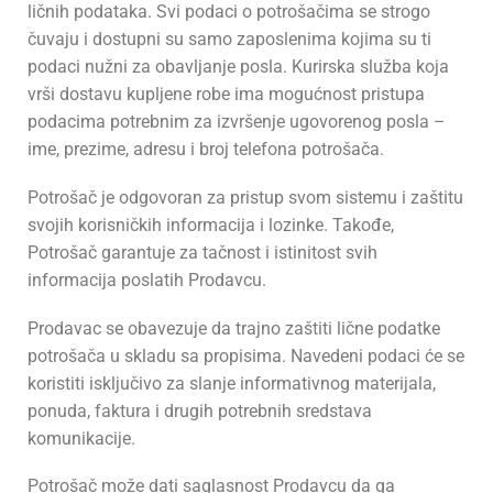
ličnih podataka. Svi podaci o potrošačima se strogo
čuvaju i dostupni su samo zaposlenima kojima su ti
podaci nužni za obavljanje posla. Kurirska služba koja
vrši dostavu kupljene robe ima mogućnost pristupa
podacima potrebnim za izvršenje ugovorenog posla –
ime, prezime, adresu i broj telefona potrošača.
Potrošač je odgovoran za pristup svom sistemu i zaštitu
svojih korisničkih informacija i lozinke. Takođe,
Potrošač garantuje za tačnost i istinitost svih
informacija poslatih Prodavcu.
Prodavac se obavezuje da trajno zaštiti lične podatke
potrošača u skladu sa propisima. Navedeni podaci će se
koristiti isključivo za slanje informativnog materijala,
ponuda, faktura i drugih potrebnih sredstava
komunikacije.
Potrošač može dati saglasnost Prodavcu da ga