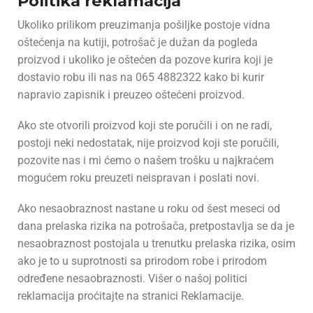
Politika reklamacija
Ukoliko prilikom preuzimanja pošiljke postoje vidna
oštećenja na kutiji, potrošač je dužan da pogleda
proizvod i ukoliko je oštećen da pozove kurira koji je
dostavio robu ili nas na 065 4882322 kako bi kurir
napravio zapisnik i preuzeo oštećeni proizvod.
Ako ste otvorili proizvod koji ste poručili i on ne radi,
postoji neki nedostatak, nije proizvod koji ste poručili,
pozovite nas i mi ćemo o našem trošku u najkraćem
mogućem roku preuzeti neispravan i poslati novi.
Ako nesaobraznost nastane u roku od šest meseci od
dana prelaska rizika na potrošača, pretpostavlja se da je
nesaobraznost postojala u trenutku prelaska rizika, osim
ako je to u suprotnosti sa prirodom robe i prirodom
određene nesaobraznosti. Višer o našoj politici
reklamacija proćitajte na stranici Reklamacije.