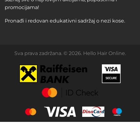
promocijama!
Pronađi i redovan edukativni sadržaj o nezi kose.
Sva prava zadržana. © 2026. Hello Hair Online.