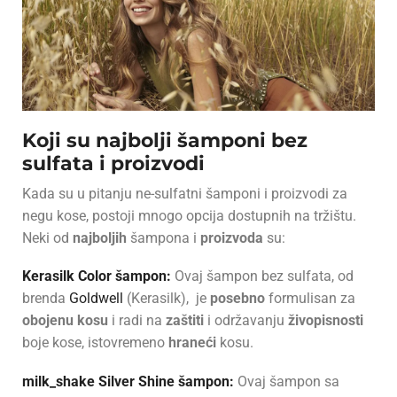
Koji su najbolji šamponi bez
sulfata i proizvodi
Kada su u pitanju ne-sulfatni šamponi i proizvodi za
negu kose, postoji mnogo opcija dostupnih na tržištu.
Neki od
najboljih
šampona i
proizvoda
su:
Kerasilk Color šampon:
Ovaj šampon bez sulfata, od
brenda
Goldwell
(Kerasilk), je
posebno
formulisan za
obojenu
kosu
i radi na
zaštiti
i održavanju
živopisnosti
boje kose, istovremeno
hraneći
kosu.
milk_shake Silver Shine šampon:
Ovaj šampon sa