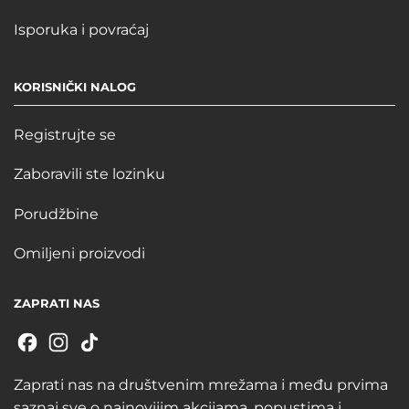
Isporuka i povraćaj
KORISNIČKI NALOG
Registrujte se
Zaboravili ste lozinku
Porudžbine
Omiljeni proizvodi
ZAPRATI NAS
Zaprati nas na društvenim mrežama i među prvima
saznaj sve o najnovijim akcijama, popustima i