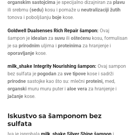
organskim sastojcima
je specijalno dizajniran za
plavu
ili srebrnu
(sedu)
kosu i pomaže u
neutralizaciji žutih
tonova i poboljšanju
boje
kose.
Goldwell Dualsenses Rich Repair šampon:
Ovaj
šampon je
idealan
za
suvu
ili
oštećenu
kosu, formulisan
je sa
prirodnim
uljima i
proteinima
za hranjenje i
oporavljanje
kose.
milk_shake Integrity Nourishing šampon:
Ovaj sampon
bez sulfata je
pogodan
za
sve tipove
kose i sadrži
prirodne
sastojke kao što su: mlečni
proteini,
med,
organski
muru muru puter i
aloe vera
za hranjenje i
jačanje
kose.
Iskustvo sa šamponom bez
sulfata
Iva je isprobala
milk_shake Silver Shine šampon
i