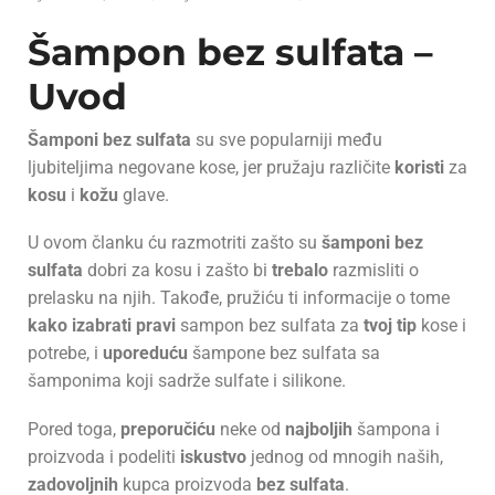
Šampon bez sulfata –
Uvod
Šamponi bez sulfata
su sve popularniji među
ljubiteljima negovane kose, jer pružaju različite
koristi
za
kosu
i
kožu
glave.
U ovom članku ću razmotriti zašto su
šamponi bez
sulfata
dobri za kosu i zašto bi
trebalo
razmisliti o
prelasku na njih. Takođe, pružiću ti informacije o tome
kako
izabrati
pravi
sampon bez sulfata za
tvoj
tip
kose i
potrebe, i
uporeduću
šampone bez sulfata sa
šamponima koji sadrže sulfate i silikone.
Pored toga,
preporučiću
neke od
najboljih
šampona i
proizvoda i podeliti
iskustvo
jednog od mnogih naših,
zadovoljnih
kupca proizvoda
bez sulfata
.