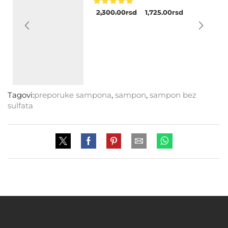
2,300.00
rsd
1,725.00
rsd
Tagovi:
preporuke sampona
,
sampon
,
sampon bez
sulfata