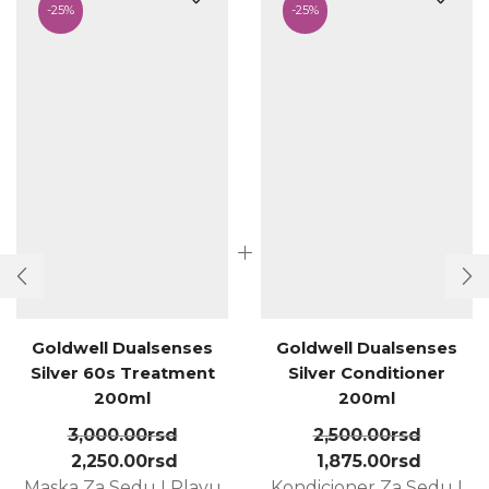
-
25%
-
25%
Goldwell Dualsenses
Goldwell Dualsenses
Silver 60s Treatment
Silver Conditioner
200ml
200ml
3,000.00
rsd
2,500.00
rsd
2,250.00
rsd
1,875.00
rsd
Maska Za Sedu I Plavu
Kondicioner Za Sedu I