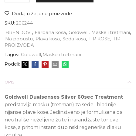
Dodaj u željene proizvode
SKU:
206244
BRENDOVI
,
Farbana kosa
,
Goldwell
,
Maske i tretmani
,
Na popustu
,
Plava kosa
,
Seda kosa
,
TIP KOSE
,
TIP
PROIZVODA
Tagovi:
Goldwell
,
Maske i tretmani
Podeli:
OPIS
Goldwell Dualsenses Silver 60sec Treatment
predstavlja masku (tretman) za sede i hladnije
nijanse plave kose. Jedinstveno je formulisana da
neutrališe n
eželjene žute i narandžaste tonove
kose, a pritom instant dubinski regeneriše dlaku
iznutra.