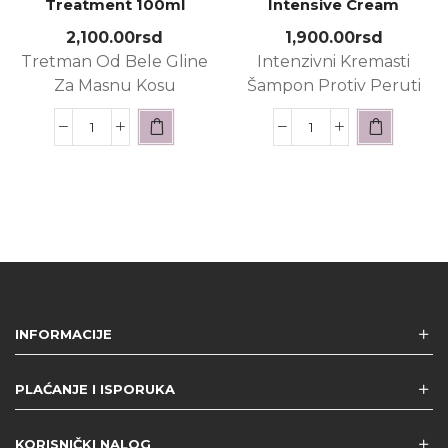
Treatment 100ml
Intensive Cream
Shampoo 125ml
2,100.00
rsd
1,900.00
rsd
Tretman Od Bele Gline
Intenzivni Kremasti
Za Masnu Kosu
Šampon Protiv Peruti
INFORMACIJE
PLAĆANJE I ISPORUKA
KORISNIČKI NALOG