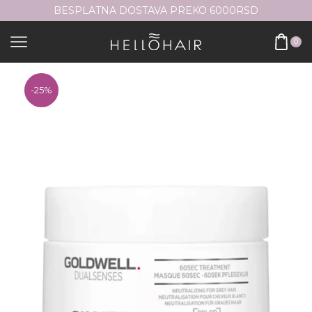
BESPLATNA DOSTAVA PREKO 6000RSD
0
-
25%