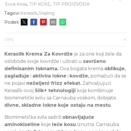
Suva kosa
,
TIP KOSE
,
TIP PROIZVODA
Tagovi:
Kerasilk
,
Stajling
Podeli:
OPIS
Kerasilk Krema Za Kovrdže
je za one koji žele da
oslobode svoje kovrdže i uživati u
savršeno
definisanim loknama.
Ova bogata krema
oblikuje,
zaglađuje
i
aktivira lokne
i
kovdže,
pomažući da se
ne pojavi
neželjeni frizz efekat.
Zahvaljujući
Kerasilk-ovoj
Silk+ tehnologiji
koja kombinuje
biomimetički svilu sa Carnauba voskom, dobijate
divne, skladne lokne
koje ostaju na mestu
.
Biomimetička svila sadrži
obnavljajuće
aminokiseline
koje
leče kosu
iznutra. Carnauba