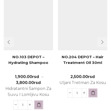
NO.103 DEPOT –
NO.204 DEPOT – Hair
Hydrating Shampoo
Treatment Oil 30ml
1,900.00
rsd
–
2,500.00
rsd
3,800.00
rsd
Uljani Tretman Za Kosu
Hidratantni Šampon Za
Suvu I Lomljivu Kosu