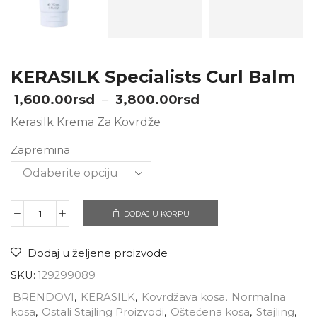
KERASILK Specialists Curl Balm
1,600.00
rsd
–
3,800.00
rsd
Kerasilk Krema Za Kovrdže
Zapremina
DODAJ U KORPU
Dodaj u željene proizvode
SKU:
129299089
BRENDOVI
,
KERASILK
,
Kovrdžava kosa
,
Normalna
kosa
,
Ostali Stajling Proizvodi
,
Oštećena kosa
,
Stajling
,