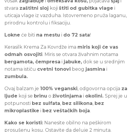
vosak
zaglađuje
i
omekšava kosu,
pojačava
sjaj
i
stvara
zaštitni sloj
koji
štiti
od gubitka vlage
i
uticaja vlage iz vazduha. Istovremeno pruža laganu,
prirodnu kontrolu i fiksaciju.
Lokne
će biti
na mestu
i
do 72 sata
!
Kerasilk Krema Za Kovrdže ima
miris koji će vas
odmah osvojiti
. Miris se otvara živahnim notama
bergamota, čempresa
i
jabuke,
dok se u srednjim
notama ističu
cvetni tonovi
beog
jasmina
i
zumbula.
Ovaj balzam je
100% veganski
, odgovorna opcija
za
ljude
koji se
brinu
o
životinjama
i
okolini.
Sprej je u
potpunosti
bez sulfata
,
bez silikona
,
bez
mikroplastike
i
bez veštačkih boja
.
Kako se koristi:
Nanesite obilno na peškirom
prosušenu kosu. Ostavite da deluje 2 minuta.