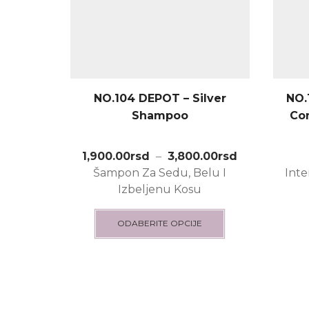
NO.104 DEPOT – Silver
NO.
Shampoo
Con
1,900.00
rsd
–
3,800.00
rsd
Šampon Za Sedu, Belu I
Inte
Izbeljenu Kosu
ODABERITE OPCIJE