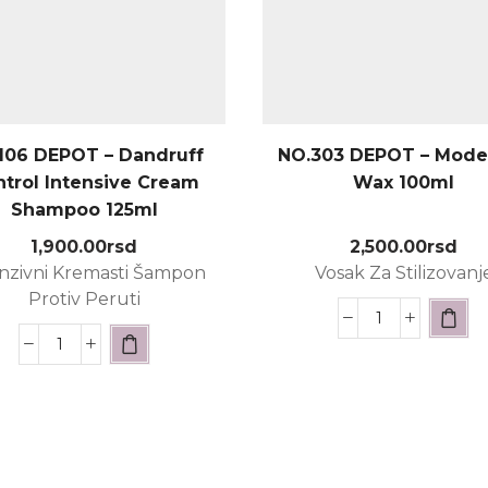
106 DEPOT – Dandruff
NO.303 DEPOT – Model
trol Intensive Cream
Wax 100ml
Shampoo 125ml
1,900.00
rsd
2,500.00
rsd
nzivni Kremasti Šampon
Vosak Za Stilizovanj
Protiv Peruti