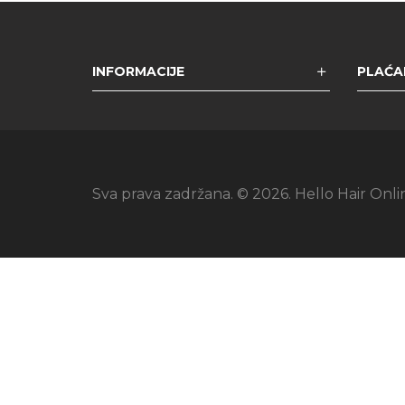
INFORMACIJE
PLAĆAN
Sva prava zadržana. © 2026. Hello Hair Onli