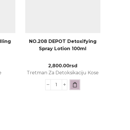
ling
NO.208 DEPOT Detoxifying
NO.20
Spray Lotion 100ml
2,800.00
rsd
2,180.
e
Tretman Za Detoksikaciju Kose
Toniraj