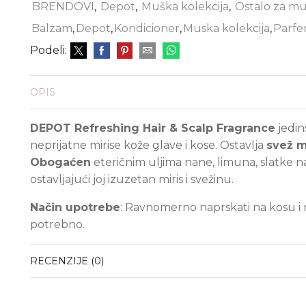
BRENDOVI
,
Depot
,
Muška kolekcija
,
Ostalo za m
Balzam
,
Depot
,
Kondicioner
,
Muska kolekcija
,
Parfe
Podeli:
OPIS
DEPOT Refreshing Hair & Scalp Fragrance
jedin
neprijatne mirise kože glave i kose. Ostavlja
svež m
Obogaćen
eteričnim uljima nane, limuna, slatke n
ostavljajući joj izuzetan miris i svežinu.
Način upotrebe
: Ravnomerno naprskati na kosu i n
potrebno.
RECENZIJE (0)