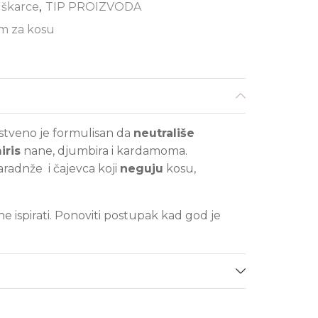
uškarce
,
TIP PROIZVODA
m za kosu
stveno je formulisan da
neutrališe
iris
nane, djumbira i kardamoma.
aradnže i čajevca koji
neguju
kosu,
e ispirati. Ponoviti postupak kad god je