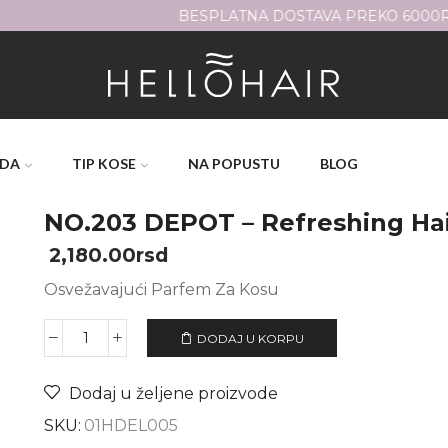
BESPLATNA DOSTAVA PREKO 6000RSD
ODA
TIP KOSE
NA POPUSTU
BLOG
NO.203 DEPOT – Refreshing Hai
2,180.00
rsd
Osvežavajući Parfem Za Kosu
DODAJ U KORPU
Dodaj u željene proizvode
SKU:
01HDEL005