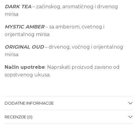
DARK TEA
– začinskog, aromatičnog i drvenog
mirisa
MYSTIC AMBER
– sa amberom, cvetnog i
orijentalnog mirisa
ORIGINAL OUD
– drvenog, voćnog i orijentalnog
mirisa
Način upotrebe
: Naprskati proizvod zavisno od
sopstvenog ukusa.
DODATNE INFORMACIJE
RECENZIJE (0)