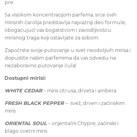
pre.
Sa visokom koncentracijom parfema, srce ovih
mirisnih čarolija predstavlja najvažniji deo formule,
obogaćujući vas bogatstvom i zavodljivošću
mirisnog traga koji ostavljate za sobom.
Započnite svoje putovanje u svet neodoljivih mirisa i
dopustite našim parfemima da vas odvedu na
nezaboravno putovanje čula!
Dostupni mirisi:
WHITE CEDAR
– miris citrusa, drveta i ambera
FRESH BLACK PEPPER
– svež, drven i začinskim
miris
ORIENTAL SOUL
– orijentalni Chypre, začinski i
blago cvetni miris