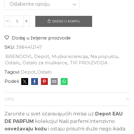
DODAJ U KORPU
Dodaj u željene proizvode
SKU:
3984412147
BRENDOVI
,
Depot
,
Muška kolekcija
,
Na popustu
,
Ostalo
,
Ostalo za muškarce
,
TIP PROIZVODA
Tagovi:
Depot
,
Ostalo
Podeli:
OPIS
Zaronite u svet očaravajućih mirisa uz
Depot EAU
DE PARFUM
kolekciju! Naši parfemi intenzivno
osvežavaju kožu
i ostaju prisutni duže nego ikada