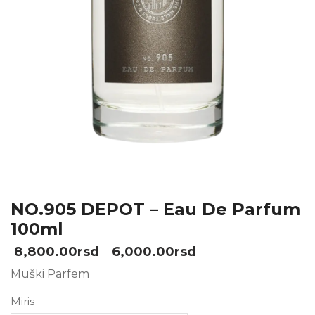
NO.905 DEPOT – Eau De Parfum
100ml
8,800.00
rsd
6,000.00
rsd
Muški Parfem
Miris