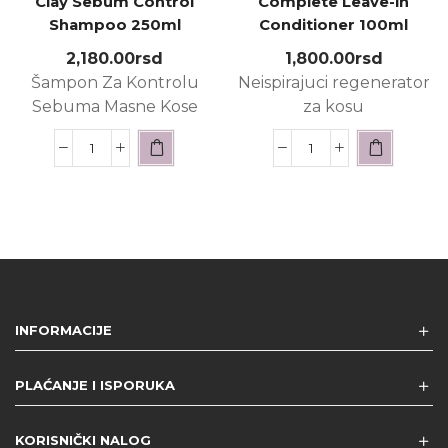
Clay Sebum Control
Complete Leave-in
Shampoo 250ml
Conditioner 100ml
2,180.00
rsd
1,800.00
rsd
Šampon Za Kontrolu
Neispirajuci regenerator
Sebuma Masne Kose
za kosu
INFORMACIJE
PLAĆANJE I ISPORUKA
KORISNIČKI NALOG