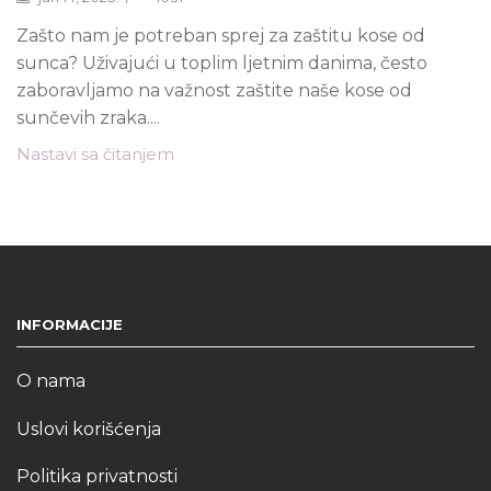
Zašto nam je potreban sprej za zaštitu kose od
sunca? Uživajući u toplim ljetnim danima, često
zaboravljamo na važnost zaštite naše kose od
sunčevih zraka....
Nastavi sa čitanjem
INFORMACIJE
O nama
Uslovi korišćenja
Politika privatnosti