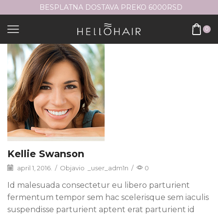
BESPLATNA DOSTAVA PREKO 6000RSD
0
Kellie Swanson
april 1, 2016.
/
Objavio
_user_adm1n
/
0
Id malesuada consectetur eu libero parturient
fermentum tempor sem hac scelerisque sem iaculis
suspendisse parturient aptent erat parturient id