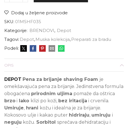
Dodaj u željene proizvode
SKU:
01MSHF035
Kategorije:
BRENDOVI
,
Depot
Tagovi:
Depot
,
Muska kolekcija
,
Preparati za bradu
Podeli:
OPIS
DEPOT
Pena za brijanje shaving Foam
je
omekšavajuća pena za brijanje. Jedinstvena formula
obogaćena
prirodnim uljima
pomaže da oštrica
brzo
i
lako
klizi po koži,
bez iritacija
i crvenila.
Umiruje
,
hrani
kožu i idealna je za brijanje.
Kokosovo ulje i kakao puter
hidriraju
,
umiruju
i
neguju
kožu.
Sorbitol
sprečava dehidrataciju i