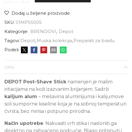
Dodaj u željene proizvode
SKU:
01MPSS005
Kategorije:
BRENDOVI
,
Depot
Tagovi:
Depot
,
Muska kolekcija
,
Preparati za bradu
Podeli:
OPIS
DEPOT
Post-Shave Stick
namenjen je malim
iritacijama na koži izazvanim brijanjem. Sadrži
kalijum alum
– mešavina aluminijuma i kalijumove
soli sumporne kiseline koja je na sobnoj temperaturi
čvrsta, bez mirisa i potpuno prirodna.
Način upotrebe
: Nakvasiti vrh stika i nasloniti ga
direktno na zahvaćeno područje. Blago pritisnuti i