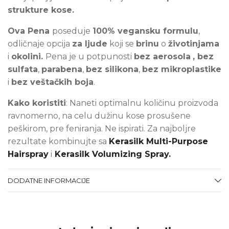
strukture kose.
Ova Pena
poseduje
100% vegansku formulu
,
odličnaje opcija
za ljude
koji se
brinu
o
životinjama
i
okolini.
Pena je u potpunosti
bez aerosola
, bez
sulfata
,
parabena
,
bez silikona
,
bez mikroplastike
i
bez veštačkih boja
.
Kako koristiti
: Naneti optimalnu količinu proizvoda
ravnomerno, na celu dužinu kose prosušene
peškirom, pre feniranja. Ne ispirati.
Za najboljre
rezultate kombinujte
sa
Kerasilk Multi-Purpose
Hairspray
i
Kerasilk Volumizing Spray.
DODATNE INFORMACIJE