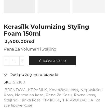
Kerasilk Volumizing Styling
Foam 150ml
3,400.00
rsd
Pena Za Volumen i Stajling
DODAJ U KORPU
Dodaj u željene proizvode
SKU:
512100
BRENDOVI
,
KERASILK
,
Kovrdžava kosa
,
Nepuslušna
Kosa
,
Normalna kosa
,
Pene Za Kosu
,
Ravna kosa
,
Stajling
,
Tanka kosa
,
TIP KOSE
,
TIP PROIZVODA
,
Za
sve tipove kose