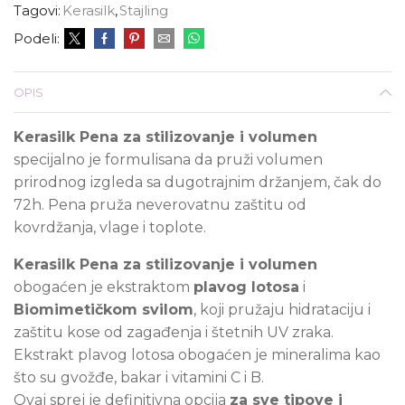
Tagovi:
Kerasilk
,
Stajling
Podeli:
OPIS
Kerasilk Pena za stilizovanje i volumen
specijalno je formulisana da pruži volumen
prirodnog izgleda sa dugotrajnim držanjem, čak do
72h.
Pena pruža neverovatnu zaštitu od
kovrdžanja, vlage i toplote.
Kerasilk Pena za stilizovanje i volumen
obogaćen je ekstraktom
plavog lotosa
i
Biomimetičkom svilom
, koji pružaju hidrataciju i
zaštitu kose od zagađenja i štetnih UV zraka.
Ekstrakt plavog lotosa obogaćen je mineralima kao
što su gvožđe, bakar i vitamini C i B.
Ovaj sprej je definitivna opcija
za sve tipove i