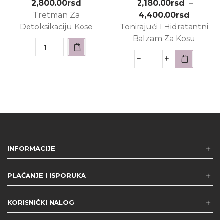
2,800.00
rsd
2,180.00
rsd
–
Tretman Za
4,400.00
rsd
Detoksikaciju Kose
Tonirajući I Hidratantni
Balzam Za Kosu
INFORMACIJE
PLAĆANJE I ISPORUKA
KORISNIČKI NALOG