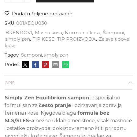
Dodaj u željene proizvode
SKU:
001AEQU030
BRENDOVI
,
Masna kosa
,
Normalna kosa
,
Šamponi
,
simply zen
,
TIP KOSE
,
TIP PROIZVODA
,
Za sve tipove
kose
Tagovi:
Samponi
,
simply zen
Podeli:
OPIS
Simply Zen Equilibrium šampon
je specijalno
formulisan za
često pranje
i održavanje zdravlja
temena i kose. Njegova blaga
formula bez
SLS/SLES-a
nežno uklanja nečistoće, višak masnoće
i ostatke proizvoda, dok istovremeno štiti prirodnu
ravnotežu kože glave. Šampon je idealan za