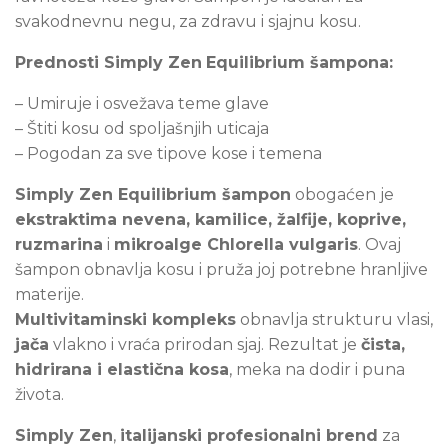
svakodnevnu negu, za zdravu i sjajnu kosu.
Prednosti Simply Zen
Equilibrium šampona:
–
Umiruje i osvežava teme glave
– Štiti kosu od spoljašnjih uticaja
– Pogodan za sve tipove kose i temena
Simply Zen Equilibrium šampon
obogaćen je
ekstraktima nevena, kamilice, žalfije, koprive,
ruzmarina
i
mikroalge Chlorella vulgaris
. Ovaj
šampon obnavlja kosu i pruža joj potrebne hranljive
materije.
Multivitaminski kompleks
obnavlja strukturu vlasi,
jača
vlakno i vraća prirodan sjaj. Rezultat je
čista,
hidrirana i elastična kosa
, meka na dodir i puna
života.
Simply Zen
,
italijanski profesionalni brend
za