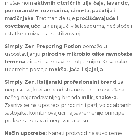
mešavinom
aktivnih eteričnih ulja čaja, lavande,
pomorandže, ruzmarina, cimeta, pačulija i
matičnjaka
. Tretman deluje
pročišćavajuće i
osvežavajuće
, uklanjajući višak sebuma, nečistoće i
ostatke proizvoda za stilizovanje.
Simply Zen Preparing Potion
pomaže u
uspostavljanju
prirodne mikrobiološke ravnoteže
temena
, čineći ga zdravijim i otpornijim. Kosa nakon
upotrebe postaje
mekša, jača i sjajnija
.
Simply Zen
,
italijanski profesionalni brend
za
negu kose, kreiran je od strane istog proizvođača
našeg najprodavanijeg brenda
milk_shake-a.
Zasniva se na upotrebi prirodnih i pažljivo odabranih
sastojaka, kombinovajući najsavremenije principe i
prakse za zdravu i negovanu kosu.
Način upotrebe:
Naneti proizvod na suvo teme