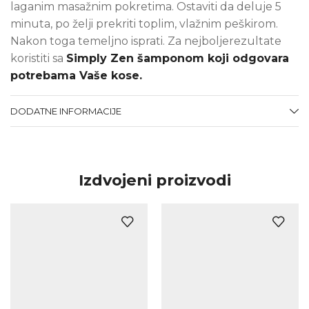
laganim masažnim pokretima. Ostaviti da deluje 5
minuta, po želji prekriti toplim, vlažnim peškirom.
Nakon toga temeljno isprati. Za nejboljerezultate
koristiti sa
Simply Zen šamponom koji odgovara
potrebama Vaše kose.
DODATNE INFORMACIJE
Izdvojeni proizvodi