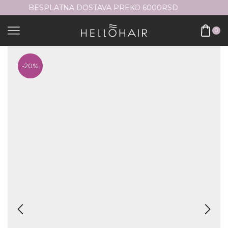
KO 6000RSD
BESPLATNA DOSTAVA PREKO
0
-
20%