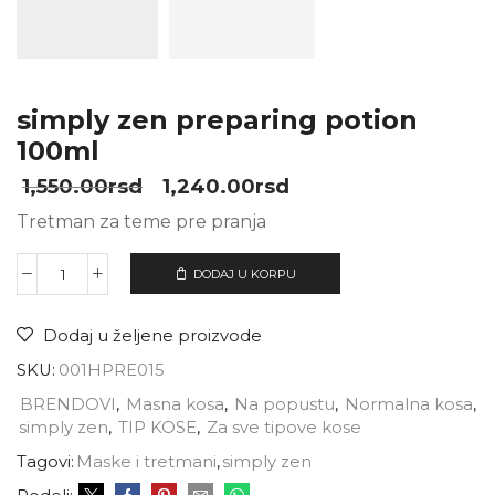
simply zen preparing potion
100ml
1,550.00
rsd
1,240.00
rsd
Tretman za teme pre pranja
DODAJ U KORPU
Dodaj u željene proizvode
SKU:
001HPRE015
BRENDOVI
,
Masna kosa
,
Na popustu
,
Normalna kosa
,
simply zen
,
TIP KOSE
,
Za sve tipove kose
Tagovi:
Maske i tretmani
,
simply zen