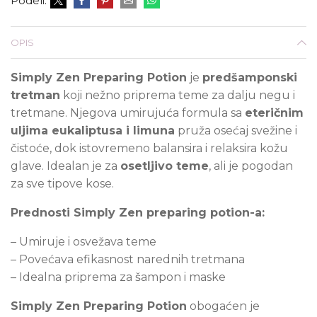
Podeli:
OPIS
Simply Zen Preparing Potion
je
predšamponski
tretman
koji nežno priprema teme za dalju negu i
tretmane. Njegova umirujuća formula sa
eteričnim
uljima eukaliptusa i limuna
pruža osećaj svežine i
čistoće, dok istovremeno balansira i relaksira kožu
glave. Idealan je za
osetljivo teme
, ali je pogodan
za sve tipove kose.
Prednosti Simply Zen preparing potion-a:
–
Umiruje i osvežava teme
– Povećava efikasnost narednih tretmana
– Idealna priprema za šampon i maske
Simply Zen Preparing Potion
obogaćen je