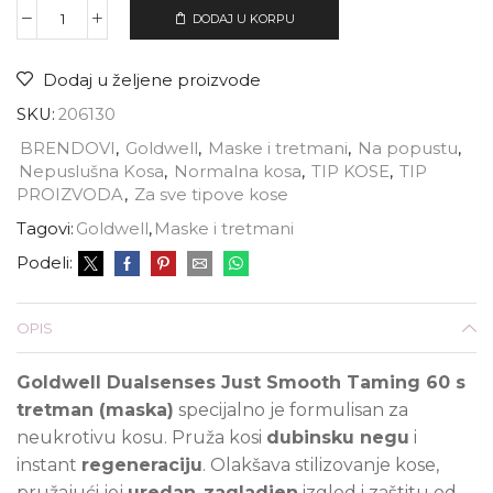
DODAJ U KORPU
Dodaj u željene proizvode
SKU:
206130
BRENDOVI
,
Goldwell
,
Maske i tretmani
,
Na popustu
,
Nepuslušna Kosa
,
Normalna kosa
,
TIP KOSE
,
TIP
PROIZVODA
,
Za sve tipove kose
Tagovi:
Goldwell
,
Maske i tretmani
Podeli:
OPIS
Goldwell Dualsenses Just Smooth Taming 60 s
tretman (maska)
specijalno je formulisan za
neukrotivu kosu. Pruža kosi
dubinsku negu
i
instant
regeneraciju
. Olakšava stilizovanje kose,
pružajući joj
uredan
,
zagladjen
izgled i zaštitu od