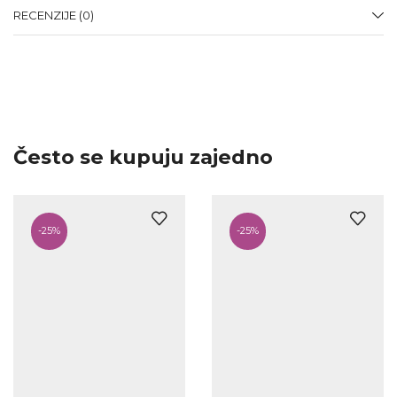
RECENZIJE (0)
Često se kupuju zajedno
-
25%
-
25%