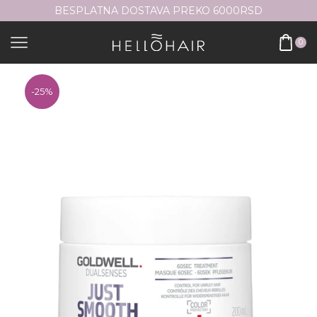
BESPLATNA DOSTAVA PREKO 6000RSD
0
-
25%