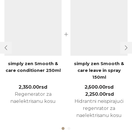
simply zen Smooth &
simply zen Smooth &
care conditioner 250ml
care leave in spray
150ml
2,350.00
rsd
2,500.00
rsd
Regenerator za
2,250.00
rsd
naelektrisanu kosu
Hidrantni neispirajući
regenrator za
naelektrisanu kosu