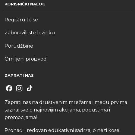
KORISNIČKI NALOG
Registrujte se
Zaboravili ste lozinku
Porudžbine
Omiljeni proizvodi
ZAPRATI NAS
Zaprati nas na društvenim mrežama i među prvima
saznaj sve o najnovijim akcijama, popustima i
promocijama!
Pronađi i redovan edukativni sadržaj o nezi kose.