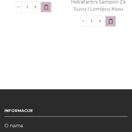
Hidratantni Šampon Za
Suvu I Lomljivu Kosu
INFORMACIJE
O nama