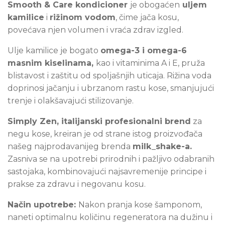
Smooth & Care kondicioner
je obogaćen
uljem
kamilice
i
rižinom vodom
, čime jača kosu,
povećava njen volumen i vraća zdrav izgled.
Ulje kamilice je bogato
omega-3 i omega-6
masnim kiselinama,
kao i vitaminima A i E, pruža
blistavost i zaštitu od spoljašnjih uticaja. Rižina voda
doprinosi jačanju i ubrzanom rastu kose, smanjujući
trenje i olakšavajući stilizovanje.
Simply Zen, italijanski profesionalni brend
za
negu kose, kreiran je od strane istog proizvođača
našeg najprodavanijeg brenda
milk_shake-a.
Zasniva se na upotrebi prirodnih i pažljivo odabranih
sastojaka, kombinovajući najsavremenije principe i
prakse za zdravu i negovanu kosu.
Način upotrebe:
Nakon
pranja kose šamponom,
naneti optimalnu količinu regeneratora na dužinu i