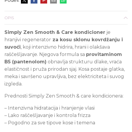
Podeli:
OPIS
Simply Zen Smooth & Care kondicioner
je
hranjivi regenerator
za kosu sklonu kovrdžanju i
suvoći
, koji intenzivno hidrira, hrani i olakšava
raščešljavanje. Njegova formula sa
provitaminom
B5 (pantenolom)
obnavlja strukturu dlake, vraća
elastičnost i pruža prirodan sjaj. Kosa postaje glatka,
meka i savršeno upravljiva, bez elektriciteta i suvog
izgleda.
Prednosti Simply Zen Smooth & care kondicionera:
– Intenzivna hidratacija i hranjenje vlasi
– Lako raščešljavanje i kontrola frizza
– Pogodno za sve tipove kose i temena