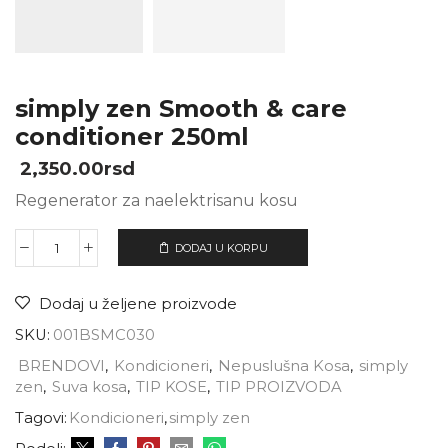
simply zen Smooth & care
conditioner 250ml
2,350.00
rsd
Regenerator za naelektrisanu kosu
DODAJ U KORPU
Dodaj u željene proizvode
SKU:
001BSMC030
BRENDOVI
,
Kondicioneri
,
Nepuslušna Kosa
,
simply
zen
,
Suva kosa
,
TIP KOSE
,
TIP PROIZVODA
Tagovi:
Kondicioneri
,
simply zen