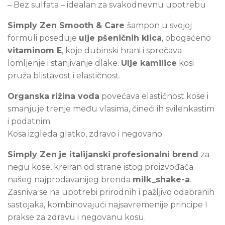
–
Bez sulfata – idealan za svakodnevnu upotrebu
Simply Zen Smooth & Care
šampon u svojoj
formuli poseduje
ulje pšeničnih klica
, obogaćeno
vitaminom E
, koje dubinski hrani i sprečava
lomljenje i stanjivanje dlake.
Ulje kamilice
kosi
pruža blistavost i elastičnost.
Organska rižina voda
povećava elastičnost kose i
smanjuje trenje među vlasima, čineći ih svilenkastim
i podatnim.
Kosa izgleda glatko, zdravo i negovano.
Simply Zen
je italijanski
profesionalni brend
za
negu kose, kreiran od strane istog proizvođača
našeg najprodavanijeg brenda
milk_shake-a
.
Zasniva se na upotrebi prirodnih i pažljivo odabranih
sastojaka, kombinovajući najsavremenije principe I
prakse za zdravu i negovanu kosu.