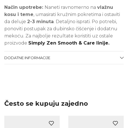
Način upotrebe:
Naneti ravnomerno na
vlažnu
kosu i teme
, umasirati kružnim pokretima i ostaviti
da deluje
2-3 minuta
. Detaljno isprati. Po potrebi,
ponoviti postupak za dubinsko čišćenje i dodatnu
mekoću. Za najbolje rezultate koristiti uz ostale
proizvode
Simply Zen Smooth & Care linije.
DODATNE INFORMACIJE
Često se kupuju zajedno