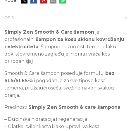
Podeli:
OPIS
Simply Zen Smooth & Care šampon
je
profesionalni
šampon za kosu sklonu kovrdžanju
i elektricitetu
. Šampon nežno čisti teme i dlaku,
dok istovremeno zaglađuje, hidrira i vraća kosi
prirodan sjaj.
Smooth & Care šampon poseduje formulu
bez
SLS/SLES-a
i pogodan je za sve tipove kose i
temena, pružajući osećaj svežine nakon svakog
pranja.
Prednosti
Simply Zen Smooth & care šampona
–
Dubinska hidratacija i regeneracija
–
Glatka, svilenkasta i lako upravljiva kosa