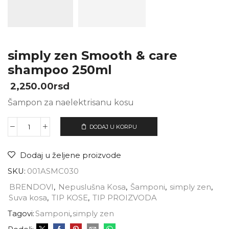
simply zen Smooth & care
shampoo 250ml
2,250.00
rsd
Šampon za naelektrisanu kosu
DODAJ U KORPU
Dodaj u željene proizvode
SKU:
001ASMC030
BRENDOVI
,
Nepuslušna Kosa
,
Šamponi
,
simply zen
,
Suva kosa
,
TIP KOSE
,
TIP PROIZVODA
Tagovi:
Samponi
,
simply zen