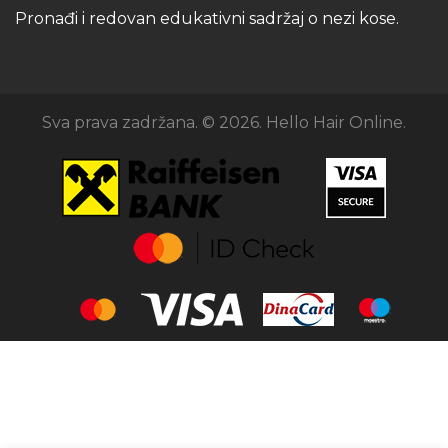
Pronađi i redovan edukativni sadržaj o nezi kose.
Sva prava zadržana. © 2026. Hello Hair Online.