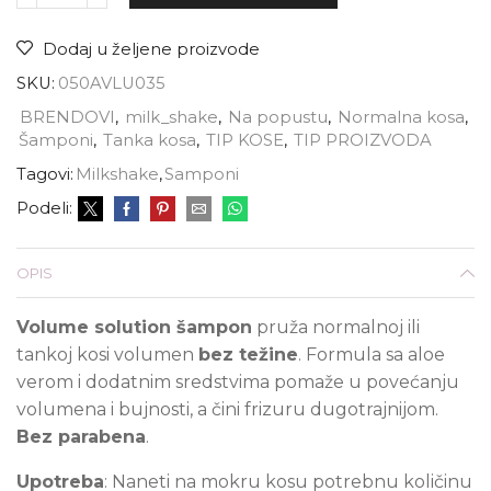
Dodaj u željene proizvode
SKU:
050AVLU035
BRENDOVI
,
milk_shake
,
Na popustu
,
Normalna kosa
,
Šamponi
,
Tanka kosa
,
TIP KOSE
,
TIP PROIZVODA
Tagovi:
Milkshake
,
Samponi
Podeli:
OPIS
Volume solution šampon
pruža normalnoj ili
tankoj kosi volumen
bez težine
. Formula sa aloe
verom i dodatnim sredstvima pomaže u povećanju
volumena i bujnosti, a čini frizuru dugotrajnijom.
Bez parabena
.
Upotreba
: Naneti na mokru kosu potrebnu količinu