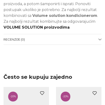
proizvoda, a potom šamponirti i isprati. Ponoviti
postupak ukoliko je potrebno. Za najbolji rezultat
kombinovati sa
Volume solution
kondicionerom
.
Za najbolji rezultat kombinujte sa odgovarajućim
VOLUME SOLUTION proizvodima
.
RECENZIJE (0)
Često se kupuju zajedno
-
20%
-
20%