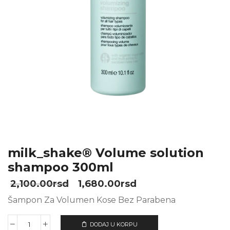
milk_shake® Volume solution
shampoo 300ml
2,100.00
rsd
1,680.00
rsd
Šampon Za Volumen Kose Bez Parabena
DODAJ U KORPU